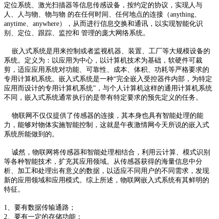
定位系统、激光扫描器等信息传感设备，按约定的协议，实现人与
人、人与物、物与物 的在任何时间、任何地点的连接（anything、
anytime、anywhere），从而进行信息交换和通讯，以实现智能化识
别、定位、跟踪、监控和 管理的庞大网络系统。
嵌入式系统是用来控制或者监视机器、装置、工厂等大规模设备的
系统。定义为：以应用为中心，以计算机技术为基础，软硬件可裁
剪，适应应用系统对功能、可靠性、成本、体积、功耗等严格要求的
专用计算机系统。嵌入式系统是一种“完全嵌入受控器件内部，为特定
应用而设计的专用计算机系统”，与个人计算机这样的通用计算机系统
不同，嵌入式系统通常执行的是带有特定要求的预先定义的任务。
物联网不仅仅提供了传感器的连接，其本身也具有智能处理的能
力，能够对物体实施智能控制，这就是午夜激情网今天所说的嵌入式
系统所能做到的。
诚然，物联网将传感器和智能处理相结合，利用云计算、模式识别
等各种智能技术，扩充其应用领域。从传感器获得的海量信息中分
析、加工和处理出有意义的数据，以适应不同用户的不同需求，发现
新的应用领域和应用模式。综上所述，物联网嵌入式系统有其鲜明的
特征。
1、要有数据传输通路；
2、要有一定的存储功能；