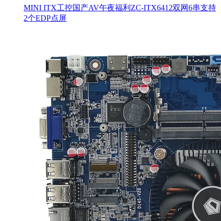
MINI ITX工控国产AV午夜福利ZC-ITX6412双网6串支持
2个EDP点屏