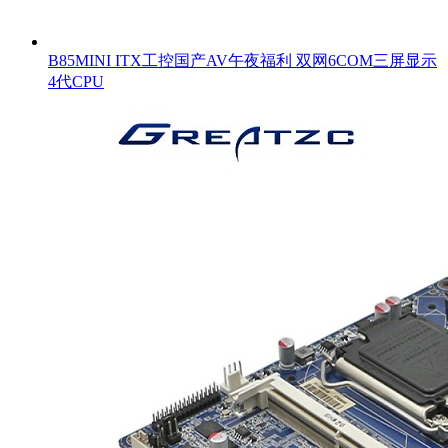
B85MINI ITX工控国产AV午夜福利 双网6COM三屏显示
4代CPU