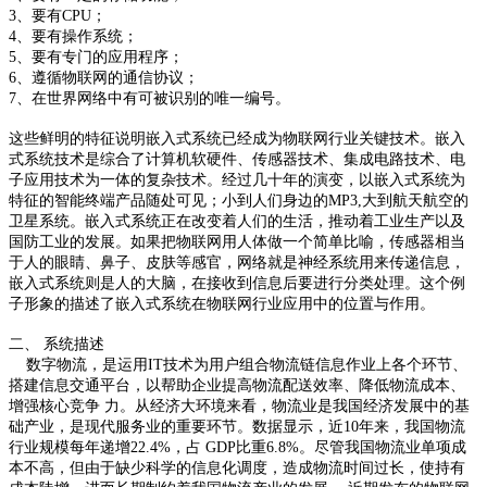
3、要有CPU；
4、要有操作系统；
5、要有专门的应用程序；
6、遵循物联网的通信协议；
7、在世界网络中有可被识别的唯一编号。
这些鲜明的特征说明嵌入式系统已经成为物联网行业关键技术。嵌入
式系统技术是综合了计算机软硬件、传感器技术、集成电路技术、电
子应用技术为一体的复杂技术。经过几十年的演变，以嵌入式系统为
特征的智能终端产品随处可见；小到人们身边的MP3,大到航天航空的
卫星系统。嵌入式系统正在改变着人们的生活，推动着工业生产以及
国防工业的发展。如果把物联网用人体做一个简单比喻，传感器相当
于人的眼睛、鼻子、皮肤等感官，网络就是神经系统用来传递信息，
嵌入式系统则是人的大脑，在接收到信息后要进行分类处理。这个例
子形象的描述了嵌入式系统在物联网行业应用中的位置与作用。
二、 系统描述
数字物流，是运用IT技术为用户组合物流链信息作业上各个环节、
搭建信息交通平台，以帮助企业提高物流配送效率、降低物流成本、
增强核心竞争 力。从经济大环境来看，物流业是我国经济发展中的基
础产业，是现代服务业的重要环节。数据显示，近10年来，我国物流
行业规模每年递增22.4%，占 GDP比重6.8%。尽管我国物流业单项成
本不高，但由于缺少科学的信息化调度，造成物流时间过长，使持有