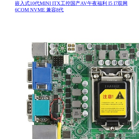
嵌入式10代MINI ITX工控国产AV午夜福利 I5 I7双网
6COM NVME 兼容8代