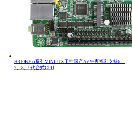
H310B365系列MINI ITX工控国产AV午夜福利支持6、
7、8、9代台式CPU