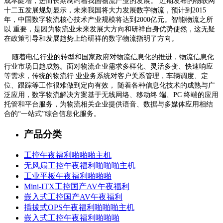
成本陡增，进而长期制约着我国物流产业的发展。 近期发布的物联网
十二五发展规划显示，未来我国将大力发展数字物流，预计到2015
年，中国数字物流核心技术产业规模将达到2000亿元。智能物流之所
以 重要，是因为物流业未来发展大方向和研祥自身优势使然，这无疑
在政策引导和发展趋势上给研祥的数字物流指明了方向。
随着电信行业的转型和国家政府对物流信息化的推进，物流信息化
行业市场日趋成熟。面对物流企业需求多样化、灵活多变、快速响应
等需求，传统的物流行 业业务系统对客户关系管理，车辆调度、定
位、跟踪等工作很难做到定向有效， 随着各种信息化技术的成熟与广
泛应用，数字物流解决方案基于无线网络、移动终 端、PC 终端的应用
托管和平台服务，为物流相关企业提供语音、数据与多媒体应用相结
合的“一站式”综合信息化服务。
产品分类
工控午夜福利啪啪啪主机
无风扇工控午夜福利啪啪啪主机
工业平板午夜福利啪啪啪
Mini-ITX工控国产AV午夜福利
嵌入式工控国产AV午夜福利
插拔式OPS午夜福利啪啪啪主机
嵌入式工控午夜福利啪啪啪